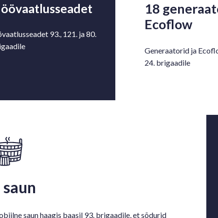
18 generaato
 öövaatlusseadet
Ecoflow
vaatlusseadet 93., 121. ja 80.
igaadile
Generaatorid ja Ecoflo
24. brigaadile
 saun
biilne saun haagis baasil 93. brigaadile, et sõdurid