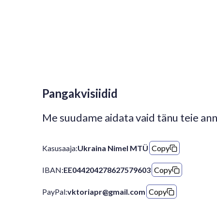
Pangakvisiidid
Me suudame aidata vaid tänu teie ann
Kasusaaja:
Ukraina Nimel MTÜ
Copy
IBAN:
EE044204278627579603
Copy
PayPal:
vktoriapr@gmail.com
Copy