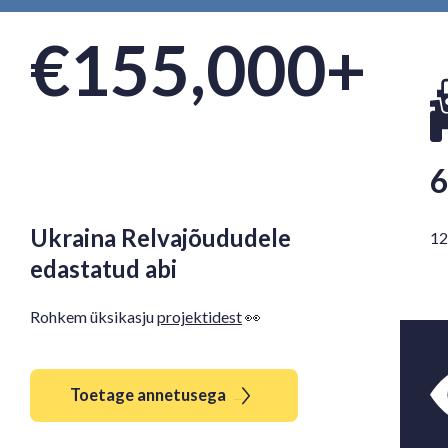
€155,000+
6
Ukraina Relvajõududele
12
edastatud abi
Rohkem üksikasju
projektidest
👀
The Noun Project
Icon Template
http://thenounproject.com
Toetage annetusega
Reminders
100px
.SVG
Strokes
Size
Ungroup
Save as
Try to keep strokes at 4px
Cannot be wider or taller than
If your design has more than one
Save as .SVG and make sure
shape, make sure to ungroup
“Use Artboards” is checked
100px (artboard size)
Minimum stroke weight is 2px
Scale your icon to fill as much of
For thicker strokes use even
the artboard as possible
numbers: 6px, 8px etc.
Remember to expand strokes
before saving as an SVG