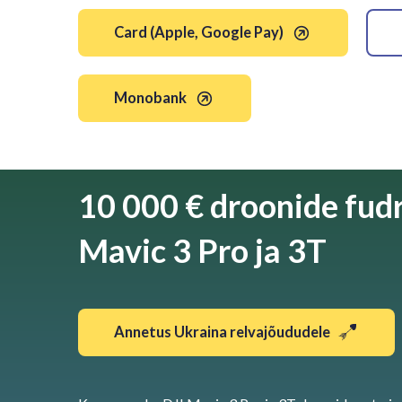
Card (Apple, Google Pay)
Monobank
10 000 € droonide fudr
Mavic 3 Pro ja 3T
Annetus Ukraina relvajõududele