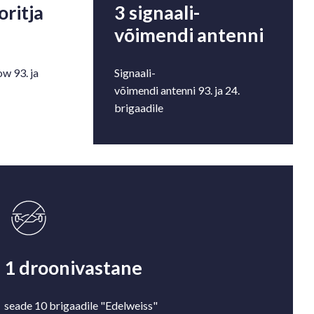
ritja
3 signaali-
võimendi antenni
w 93. ja
Signaali-
võimendi antenni 93. ja 24.
brigaadile
1 droonivastane
seade 10 brigaadile "Edelweiss"