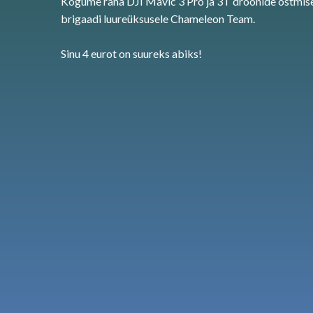
Kogume raha DJI Mavic 3 Pro ja 3T droonide ostmise
brigaadi luureüksusele Chameleon Team.
Sinu 4 eurot on suureks abiks!