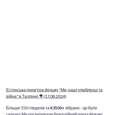
Естонська прем'єра фільму "Ми, наші улюбленці та
війна" в Таллінні 🎥 (17.08.2024
)
Більше 150 глядачів та
€3500+
зібрано - це було
сильно! Ми організували благодійний показ фільму