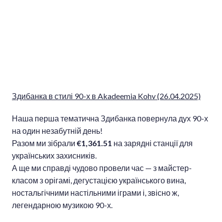
Здибанка в стилі 90-х в Akadeemia Kohv (26.04.2025)
Наша перша тематична Здибанка повернула дух 90-х
на один незабутній день!
Разом ми зібрали
€1,361.51
на зарядні станції для
українських захисників.
А ще ми справді чудово провели час — з майстер-
класом з орігамі, дегустацією українського вина,
ностальгічними настільними іграми і, звісно ж,
легендарною музикою 90-х.