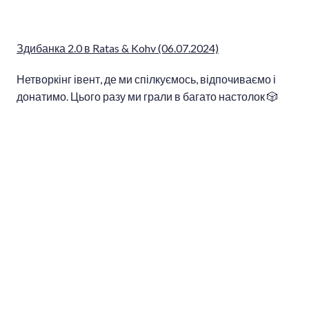
Здибанка 2.0 в Ratas & Kohv (06.07.2024)
Нетворкінг івент, де ми спілкуємось, відпочиваємо і
донатимо. Цього разу ми грали в багато настолок 🎲