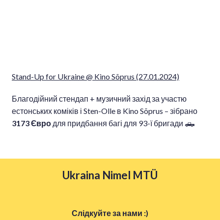
Stand-Up for Ukraine @ Kino Sõprus (27.01.2024)
Благодійний стендап + музичний захід за участю
естонських коміків і Sten-Olle в Kino Sõprus – зібрано
3173 Євро
для придбання багі для 93-ї бригади 🛻
Ukraina Nimel MTÜ
Слідкуйте за нами :)