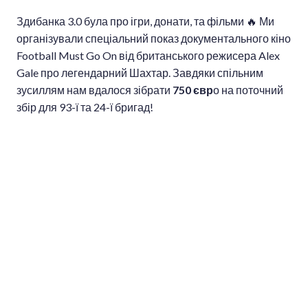
Здибанка 3.0 була про ігри, донати, та фільми 🔥 Ми
організували спеціальний показ документального кіно
Football Must Go On від британського режисера Alex
Gale про легендарний Шахтар. Завдяки спільним
зусиллям нам вдалося зібрати
750 євр
о на поточний
збір для 93-ї та 24-ї бригад!