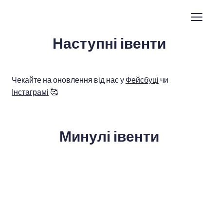
Наступні івенти
Чекайте на оновлення від нас у
Фейсбуці
чи
Інстаграмі
🥰
Минулі івенти