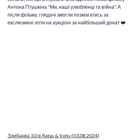
Антона Птушкіна "Ми, наші улюбленці та війна". А
після фільму, глядачі змогли позмагатись за
екслюзивні лоти на аукціоні за найбільший донат ❤️
Здибанка 3.0 в Ratas & Kohv (03.08.2024)