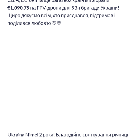
€1,090.75
на FPV-дрони для 93-ї бригади України!
Щиро дякуємо всім, хто приєднався, підтримав і
поділився любов’ю 💛💙
Ukraina Nimel 2 роки! Благодійне святкування річниці