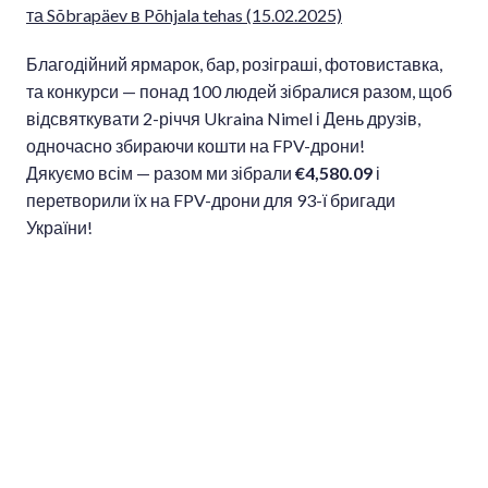
та Sõbrapäev в Põhjala tehas (15.02.2025)
Благодійний ярмарок, бар, розіграші, фотовиставка,
та конкурси — понад 100 людей зібралися разом, щоб
відсвяткувати 2-річчя Ukraina Nimel і День друзів,
одночасно збираючи кошти на FPV-дрони!
Дякуємо всім — разом ми зібрали
€4,580.09
і
перетворили їх на FPV-дрони для 93-ї бригади
України!