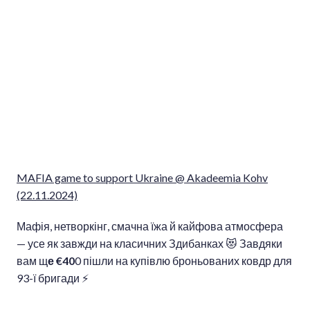
MAFIA game to support Ukraine @ Akadeemia Kohv
(22.11.2024)
Мафія, нетворкінг, смачна їжа й кайфова атмосфера
— усе як завжди на класичних Здибанках 😻 Завдяки
вам щ
е €40
0 пішли на купівлю броньованих ковдр для
93-ї бригади ⚡