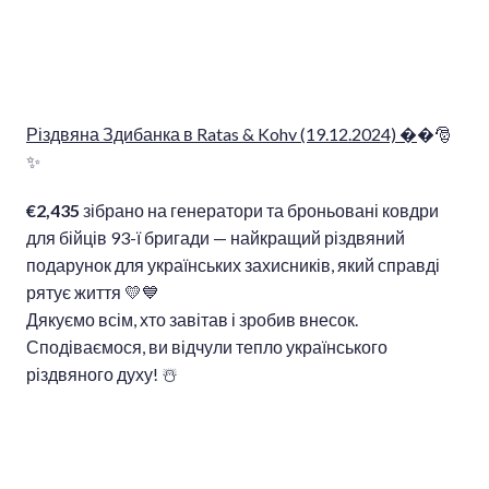
Різдвяна Здибанка в Ratas & Kohv (19.12.2024) �
�🎅
✨
€2,435
зібрано на генератори та броньовані ковдри
для бійців 93-ї бригади — найкращий різдвяний
подарунок для українських захисників, який справді
рятує життя 💛💙
Дякуємо всім, хто завітав і зробив внесок.
Сподіваємося, ви відчули тепло українського
різдвяного духу! ☃️