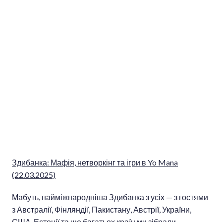
Здибанка: Мафія, нетворкінг та ігри в Yo Mana
(22.03.2025)
Мабуть, найміжнародніша Здибанка з усіх — з гостями
з Австралії, Фінляндії, Пакистану, Австрії, України,
США, Естонії та ще багатьох країн ми зібрали